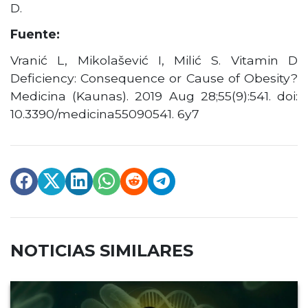
D.
Fuente:
Vranić L, Mikolašević I, Milić S. Vitamin D
Deficiency: Consequence or Cause of Obesity?
Medicina (Kaunas). 2019 Aug 28;55(9):541. doi:
10.3390/medicina55090541. 6y7
NOTICIAS SIMILARES