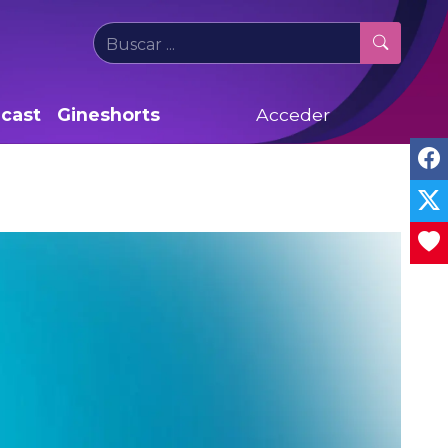
cast
Gineshorts
Acceder