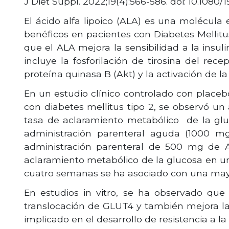
J Diet Suppl. 2022;19(4):566-586. doi: 10.108
El ácido alfa lipoico (ALA) es una molécula
benéficos en pacientes con Diabetes Mellitus
que el ALA mejora la sensibilidad a la insuli
incluye la fosforilación de tirosina del recep
proteína quinasa B (Akt) y la activación de la 
En un estudio clínico controlado con placebo
con diabetes mellitus tipo 2, se observó un
tasa de aclaramiento metabólico de la gluc
administración parenteral aguda (1000 mg
administración parenteral de 500 mg de A
aclaramiento metabólico de la glucosa en un
cuatro semanas se ha asociado con una mayor
En estudios in vitro, se ha observado que
translocación de GLUT4 y también mejora la s
implicado en el desarrollo de resistencia a l