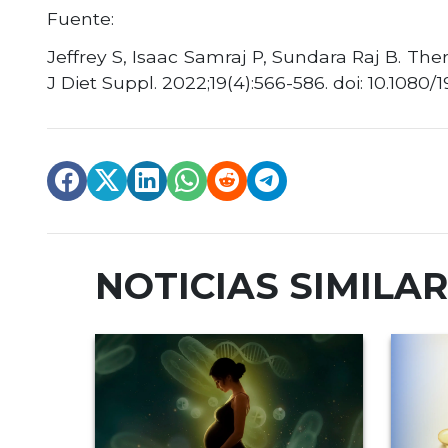
Fuente:
Jeffrey S, Isaac Samraj P, Sundara Raj B. The
J Diet Suppl. 2022;19(4):566-586. doi: 10.108
NOTICIAS SIMILA