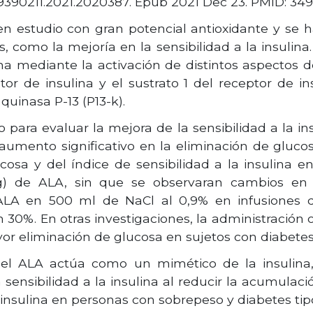
0/19390211.2021.2020387. Epub 2021 Dec 23. PMID: 34
 en estudio con gran potencial antioxidante y se h
, como la mejoría en la sensibilidad a la insulin
na mediante la activación de distintos aspectos de
tor de insulina y el sustrato 1 del receptor de ins
quinasa P-13 (P13-k).
 para evaluar la mejora de la sensibilidad a la i
 aumento significativo en la eliminación de gluco
osa y del índice de sensibilidad a la insulina 
) de ALA, sin que se observaran cambios en e
LA en 500 ml de NaCl al 0,9% en infusiones di
 30%. En otras investigaciones, la administración 
 eliminación de glucosa en sujetos con diabetes 
 el ALA actúa como un mimético de la insulina
ensibilidad a la insulina al reducir la acumulació
a insulina en personas con sobrepeso y diabetes tip