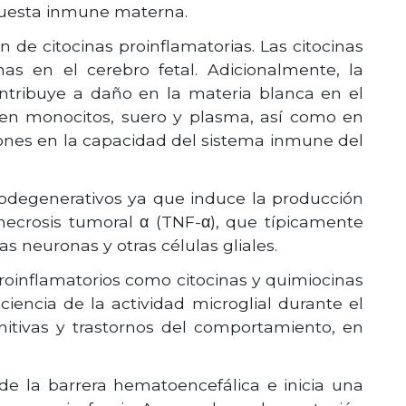
spuesta inmune materna.
de citocinas proinflamatorias. Las citocinas
as en el cerebro fetal. Adicionalmente, la
ontribuye a daño en la materia blanca en el
e en monocitos, suero y plasma, así como en
ciones en la capacidad del sistema inmune del
urodegenerativos ya que induce la producción
e necrosis tumoral α (TNF-α), que típicamente
as neuronas y otras células gliales.
roinflamatorios como citocinas y quimiocinas
ciencia de la actividad microglial durante el
gnitivas y trastornos del comportamiento, en
de la barrera hematoencefálica e inicia una