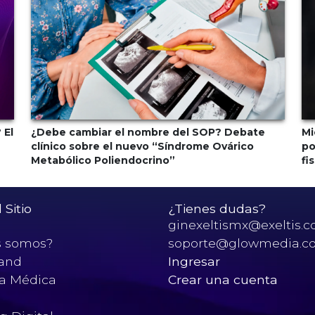
 El
¿Debe cambiar el nombre del SOP? Debate
Mi
clínico sobre el nuevo “Síndrome Ovárico
po
Metabólico Poliendocrino”
fi
Sitio
¿Tienes dudas?
ginexeltismx@exeltis.
s somos?
soporte@glowmedia.c
and
Ingresar
ca Médica
Crear una cuenta