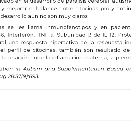
cado en el desarrollo de parálisis cerebral, auti
mejorar el balance entre citocinas pro y antiinf
desarrollo aún no son muy claros.
inas se les llama inmunofenotipos y en pacien
-6, Interferón, TNF α, Subunidad β de IL 12, Pro
al una respuesta hiperactiva de la respuesta in
el perfil de citocinas, también son resultado de 
r la relación entre la inflamación materna, supleme
tion in Autism and Supplementation Based on
g 28;57(9):893.