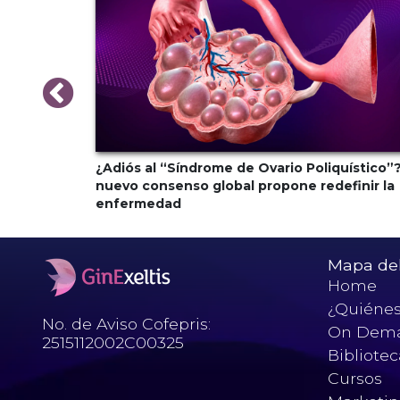
monal al
¿Adiós al “Síndrome de Ovario Poliquístico”?
ndocrina
nuevo consenso global propone redefinir la
enfermedad
Mapa del 
Home
¿Quiéne
No. de Aviso Cofepris:
On Dem
2515112002C00325
Bibliote
Cursos