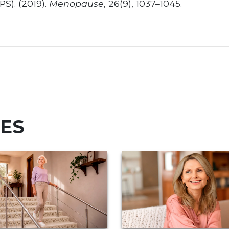
S). (2019).
Menopause
, 26(9), 1037–1045.
RES