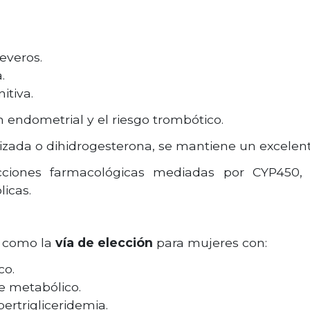
everos.
.
itiva.
endometrial y el riesgo trombótico.
ada o dihidrogesterona, se mantiene un excelente
acciones farmacológicas mediadas por CYP450
icas.
o como la
vía de elección
para mujeres con:
co.
me metabólico.
ertrigliceridemia.