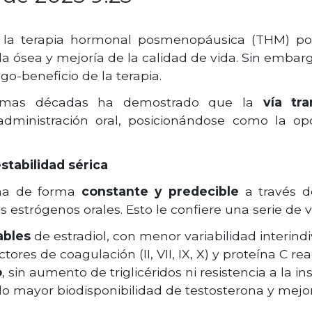
 de la terapia hormonal posmenopáusica (THM) p
 ósea y mejoría de la calidad de vida. Sin embargo
go-beneficio de la terapia.
timas décadas ha demostrado que la
vía tr
a administración oral, posicionándose como la op
tabilidad sérica
na de forma
constante y predecible
a través d
os estrógenos orales. Esto le confiere una serie de 
ables
de estradiol, con menor variabilidad interindi
tores de coagulación (II, VII, IX, X) y proteína C rea
o
, sin aumento de triglicéridos ni resistencia a la ins
o mayor biodisponibilidad de testosterona y mejor