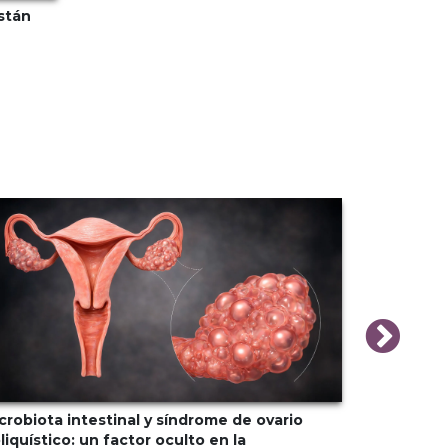
stán
n
crobiota intestinal y síndrome de ovario
Transición
liquístico: un factor oculto en la
cerebro —