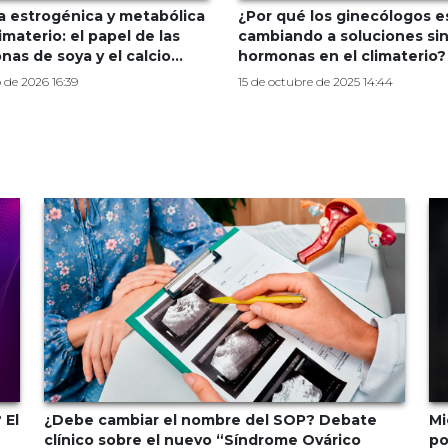
a estrogénica y metabólica
¿Por qué los ginecólogos e
imaterio: el papel de las
cambiando a soluciones si
 de soya y el calcio
hormonas en el climaterio?
al de alta absorción
o de 2026 16:39
15 de octubre de 2025 14:44
 El
¿Debe cambiar el nombre del SOP? Debate
Mi
clínico sobre el nuevo “Síndrome Ovárico
po