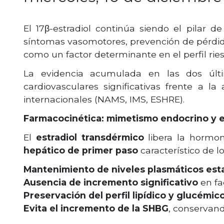
El 17β-estradiol continúa siendo el pilar
síntomas vasomotores, prevención de pérdida
como un factor determinante en el perfil ries
La evidencia acumulada en las dos úl
cardiovasculares significativas frente a l
internacionales (NAMS, IMS, ESHRE).
Farmacocinética: mimetismo endocrino y es
El
estradiol transdérmico
libera la hormo
hepático de primer paso
característico de l
Mantenimiento de niveles plasmáticos est
Ausencia de incremento significativo
en fac
Preservación del perfil lipídico y glucémic
Evita el incremento de la SHBG
, conservand