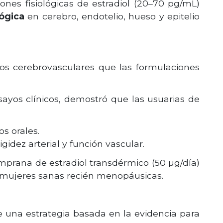
nes fisiológicas de estradiol (20–70 pg/mL)
lógica
en cerebro, endotelio, hueso y epitelio
os cerebrovasculares que las formulaciones
ayos clínicos, demostró que las usuarias de
s orales.
idez arterial y función vascular.
emprana de estradiol transdérmico (50 µg/día)
n mujeres sanas recién menopáusicas.
e una estrategia basada en la evidencia para