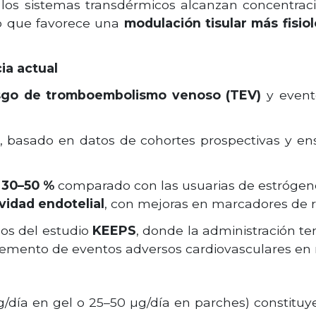
s sistemas transdérmicos alcanzan concentracio
lo que favorece una
modulación tisular más fisio
ia actual
sgo de tromboembolismo venoso (TEV)
y event
, basado en datos de cohortes prospectivas y ens
e 30–50 %
comparado con las usuarias de estrógeno
ividad endotelial
, con mejoras en marcadores de rig
dos del estudio
KEEPS
, donde la administración t
ncremento de eventos adversos cardiovasculares e
/día en gel o 25–50 µg/día en parches) constituy