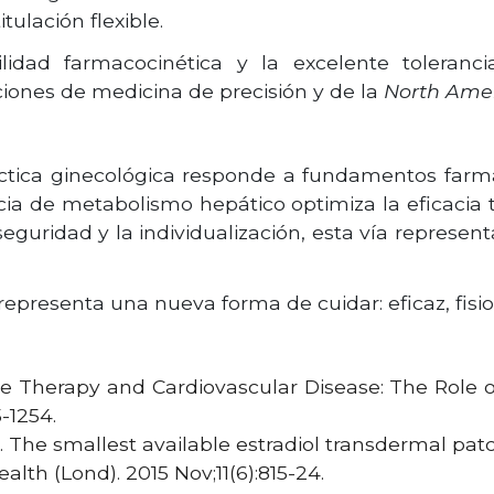
tulación flexible.
ilidad farmacocinética y la excelente toleranc
iones de medicina de precisión y de la
North Amer
áctica ginecológica responde a fundamentos farma
cia de metabolismo hepático optimiza la eficacia 
 seguridad y la individualización, esta vía represen
representa una nueva forma de cuidar: eficaz, fisio
Therapy and Cardiovascular Disease: The Role of 
-1254.
. The smallest available estradiol transdermal pat
th (Lond). 2015 Nov;11(6):815-24.