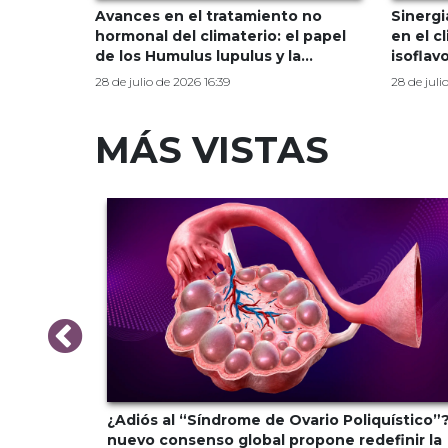
Avances en el tratamiento no
Sinergi
hormonal del climaterio: el papel
en el cl
de los Humulus lupulus y la
isoflavonas
sinergia nutracéutica de Idylla
element
28 de julio de 2026 16:39
28 de juli
MÁS VISTAS
monal al
¿Adiós al “Síndrome de Ovario Poliquístico”?
ndocrina
nuevo consenso global propone redefinir la