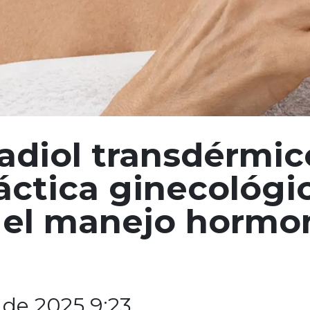
radiol transdérmi
ráctica ginecológi
n el manejo hormo
 de 2025 9:23