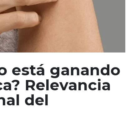
co está ganando
ca? Relevancia
nal del