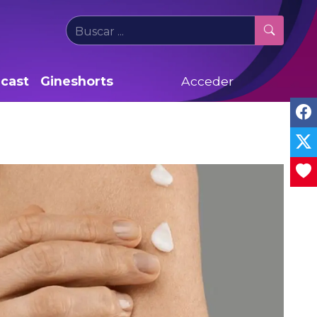
cast
Gineshorts
Acceder