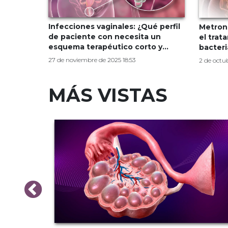
Infecciones vaginales: ¿Qué perfil
Metroni
de paciente con necesita un
el trat
esquema terapéutico corto y
bacter
completo?
27 de noviembre de 2025 18:53
2 de octu
MÁS VISTAS