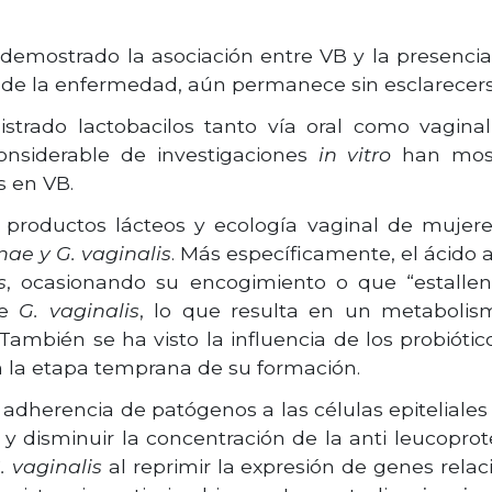
emostrado la asociación entre VB y la presencia 
a de la enfermedad, aún permanece sin esclarecers
strado lactobacilos tanto vía oral como vagina
nsiderable de investigaciones
in vitro
han mostr
s en VB.
e productos lácteos y ecología vaginal de muje
inae y G. vaginalis
. Más específicamente, el ácido a
s
, ocasionando su encogimiento o que “estallen”
de
G. vaginalis
, lo que resulta en un metabolis
 También se ha visto la influencia de los probiótic
n la etapa temprana de su formación.
adherencia de patógenos a las células epiteliales 
 y disminuir la concentración de la anti leucoprot
. vaginalis
al reprimir la expresión de genes relac