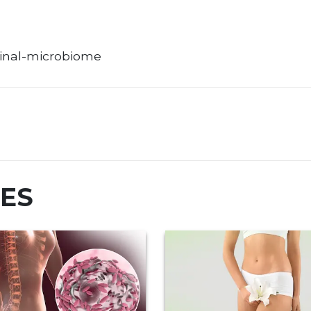
ginal-microbiome
RES