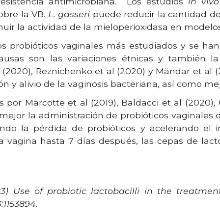
resistencia antimicrobiana. Los estudios
in vivo
obre la VB.
L. gasseri
puede reducir la cantidad d
inuir la actividad de la mieloperioxidasa en modelo
s probióticos vaginales más estudiados y se han 
ausas son las variaciones étnicas y también la
 al (2020), Reznichenko et al (2020) y Mändar et al
 y alivio de la vaginosis bacteriana, así como mejo
s por Marcotte et al (2019), Baldacci et al (2020)
ejor la administración de probióticos vaginales d
ndo la pérdida de probióticos y acelerando el i
 la vagina hasta 7 días después, las cepas de lac
) Use of probiotic lactobacilli in the treatment 
3:1153894.