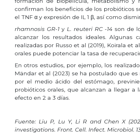
formación de biopelícula, metabolismo y 
confirman los beneficios de los probióticos s
el TNF α y expresión de IL 1 β, así como dism
rhamnosis GR-1
y
L. reuteri RC -14
son de lo
alcanzar los resultados ideales. Algunas c
realizadas por Russo et al (2019), Koirala et
orales puede potenciar la tasa de recuperación
En otros estudios, por ejemplo, los realizado
Mändar et al (2023) se ha postulado que es m
por el medio ácido del estómago, previnie
probióticos orales, que alcanzan a llegar a
efecto en 2 a 3 días.
Fuente: Liu P, Lu Y, Li R and Chen X (2023
investigations.
Front. Cell. Infect. Microbiol. 1