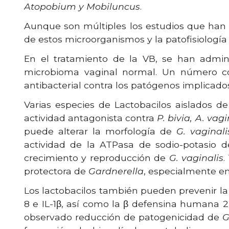
Atopobium y Mobiluncus
.
Aunque son múltiples los estudios que han d
de estos microorganismos y la patofisiologí
En el tratamiento de la VB, se han admini
microbioma vaginal normal. Un número co
antibacterial contra los patógenos implicado
Varias especies de Lactobacilos aislados d
actividad antagonista contra
P. bivia, A. vag
puede alterar la morfología de
G. vaginali
actividad de la ATPasa de sodio-potasio 
crecimiento y reproducción de
G. vaginalis
.
protectora de
Gardnerella
, especialmente e
Los lactobacilos también pueden prevenir la 
8 e IL-1β, así como la β defensina humana 2
observado reducción de patogenicidad de
G