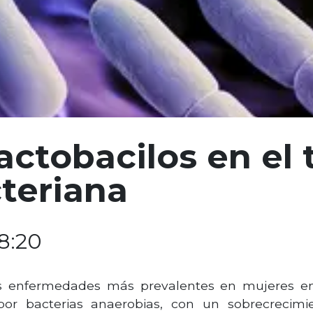
lactobacilos en el
cteriana
18:20
as enfermedades más prevalentes en mujeres en 
 por bacterias anaerobias, con un sobrecrecim