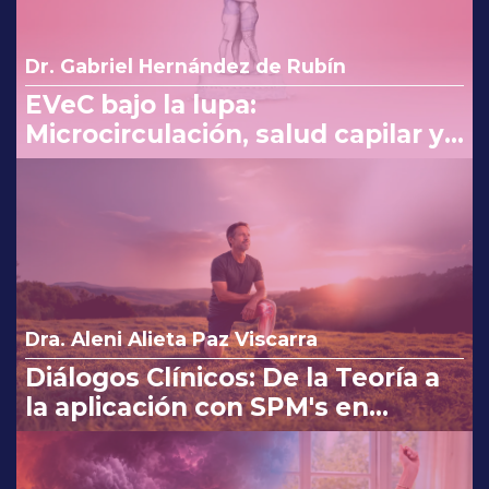
Dr. Gabriel Hernández de Rubín
EVeC bajo la lupa:
Microcirculación, salud capilar y
costo beneficio en la consulta
Dra. Aleni Alieta Paz Viscarra
Diálogos Clínicos: De la Teoría a
la aplicación con SPM's en
Osteoartritis