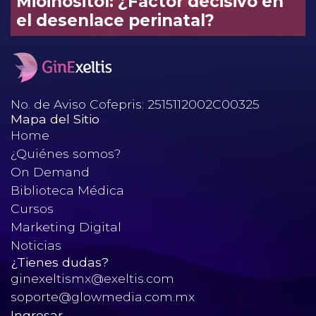
Mioinositol: ¿Factor decisivo en
el desenlace perinatal?
No. de Aviso Cofepris: 2515112002C00325
Mapa del Sitio
Home
¿Quiénes somos?
On Demand
Biblioteca Médica
Cursos
Marketing Digital
Noticias
¿Tienes dudas?
ginexeltismx@exeltis.com
soporte@glowmedia.com.mx
Ingresar