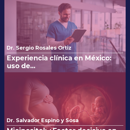
Dr. Sergio Rosales Ortiz
Experiencia clínica en México:
uso de
clindamicina/ketoconazol/lidocaí
na en el tratamiento de
infecciones vaginales.
Dr. Salvador Espino y Sosa