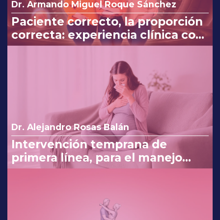
Dr. Armando Miguel Roque Sánchez
Paciente correcto, la proporción
correcta: experiencia clínica con
Myo y D-Chiro-Inositol
Dr. Alejandro Rosas Balán
Intervención temprana de
primera línea, para el manejo
eficaz en náuseas y vómito del
embarazo