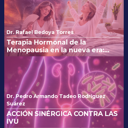
Dr. Rafael Bedoya Torres
Terapia Hormonal de la
Menopausia en la nueva era:
reinterpretando los cambios de
la FDA.
Dr. Pedro Armando Tadeo Rodríguez
Suárez
ACCIÓN SINÉRGICA CONTRA LAS
IVU