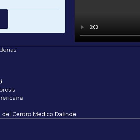
rdenas
d
orosis
mericana
ia del Centro Medico Dalinde