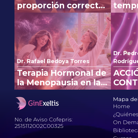
proporción correcta:
tempr
experiencia clínica
línea
con Myo y D-Chiro-
efica
Inositol
vómit
Dr. Ped
Dr. Rafael Bedoya Torres
Rodrígu
Terapia Hormonal de
ACCI
la Menopausia en la
CONT
nueva era:
Mapa del 
reinterpretando los
Home
cambios de la FDA.
¿Quiéne
No. de Aviso Cofepris:
On Dem
2515112002C00325
Bibliote