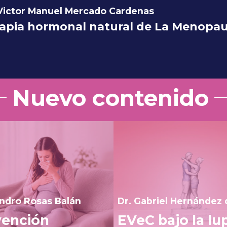
 Victor Manuel Mercado Cardenas
apia hormonal natural de La Menopausi
Nuevo contenido
andro Rosas Balán
Dr. Gabriel Hernández 
vención
EVeC bajo la lu