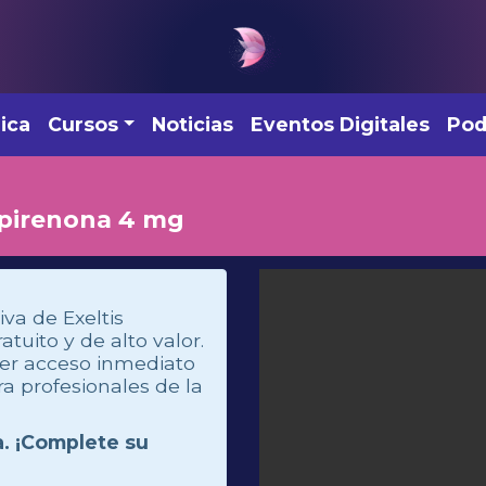
ica
Cursos
Noticias
Eventos Digitales
Pod
spirenona 4 mg
iva de Exeltis
uito y de alto valor.
ner acceso inmediato
a profesionales de la
a. ¡Complete su