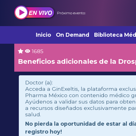
Próximo evento:
Inicio
On Demand
Biblioteca Méd
1685
Beneficios adicionales de la Dro
Doctor (a):
Acceda a GinExeltis, la plataforma exclus
Pharma México con contenido médico grat
Ayúdenos a validar sus datos para obte
a recursos diseñados exclusivamente par
salud.
No pierda la oportunidad de estar al dí
registro hoy!