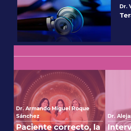
Dr.
Ter
Dr. Armando Miguel Roque
Sánchez
Dr. Alej
Paciente correcto, la
Inter