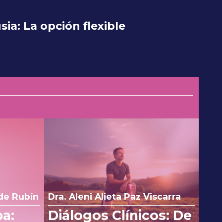
a: La opción flexible
de Rubín
Dra. Aleni Alieta Paz Viscarra
pa:
Diálogos Clínicos: De