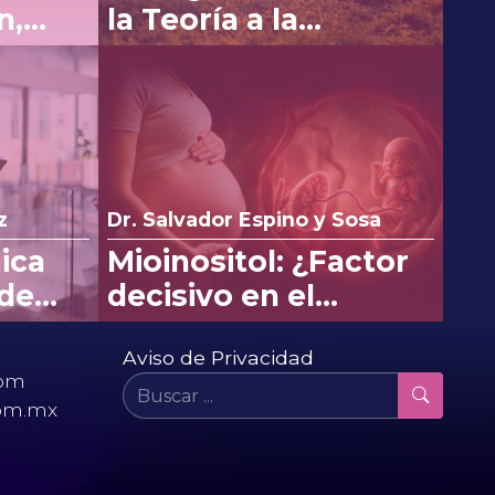
n,
la Teoría a la
 costo
aplicación con SPM's
en Osteoartritis
z
Dr. Salvador Espino y Sosa
nica
Mioinositol: ¿Factor
 de
decisivo en el
etoco
desenlace perinatal?
 en el
Aviso de Privacidad
com
om.mx