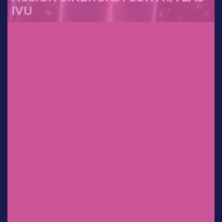
Dr. Sergio Rosales Ortiz
Experiencia clínica en México:
uso de
clindamicina/ketoconazol/lidocaí
na en el tratamiento de
infecciones vaginales.
Dr. Salvador Espino y Sosa