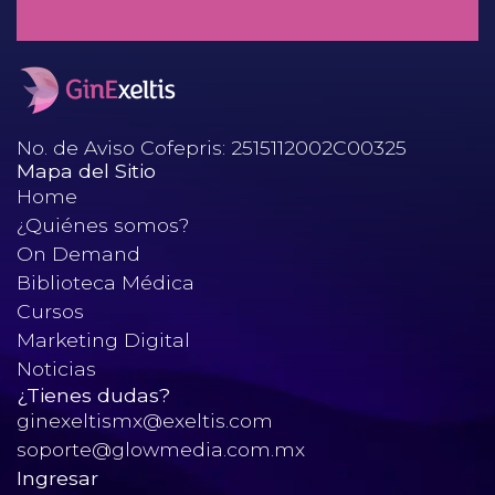
Mioinositol: ¿Factor decisivo en
el desenlace perinatal?
No. de Aviso Cofepris: 2515112002C00325
Mapa del Sitio
Home
¿Quiénes somos?
On Demand
Biblioteca Médica
Cursos
Marketing Digital
Noticias
¿Tienes dudas?
ginexeltismx@exeltis.com
soporte@glowmedia.com.mx
Ingresar