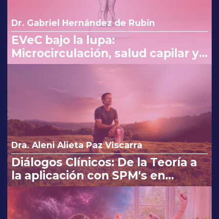
Dr. Gabriel Hernández de Rubín
EVeC bajo la lupa:
Microcirculación, salud capilar y
costo beneficio en la consulta
Dra. Aleni Alieta Paz Viscarra
Diálogos Clínicos: De la Teoría a
la aplicación con SPM's en
Osteoartritis