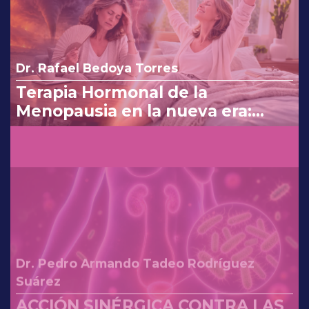
Dr. Rafael Bedoya Torres
Terapia Hormonal de la
Menopausia en la nueva era:
reinterpretando los cambios de
la FDA.
Dr. Pedro Armando Tadeo Rodríguez
Suárez
ACCIÓN SINÉRGICA CONTRA LAS
IVU