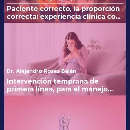
Paciente correcto, la proporción
correcta: experiencia clínica con
Myo y D-Chiro-Inositol
Dr. Alejandro Rosas Balán
Intervención temprana de
primera línea, para el manejo
eficaz en náuseas y vómito del
embarazo