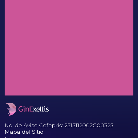
Experiencia clínica en México:
uso de
clindamicina/ketoconazol/lidocaí
na en el tratamiento de
infecciones vaginales.
Dr. Salvador Espino y Sosa
Mioinositol: ¿Factor decisivo en
el desenlace perinatal?
No. de Aviso Cofepris: 2515112002C00325
Mapa del Sitio