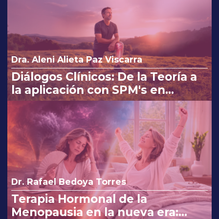
Dra. Aleni Alieta Paz Viscarra
Diálogos Clínicos: De la Teoría a
la aplicación con SPM's en
Osteoartritis
Dr. Rafael Bedoya Torres
Terapia Hormonal de la
Menopausia en la nueva era: