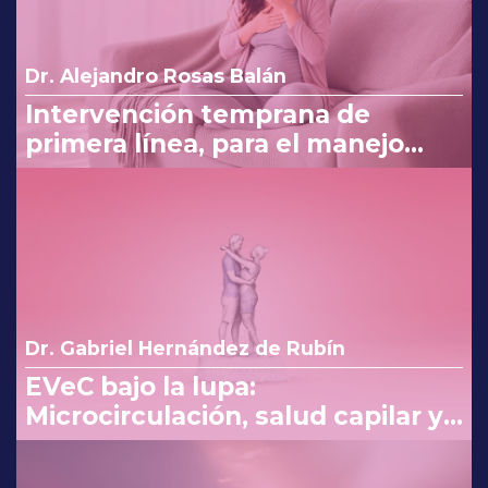
Dr. Alejandro Rosas Balán
Intervención temprana de
primera línea, para el manejo
eficaz en náuseas y vómito del
embarazo
Dr. Gabriel Hernández de Rubín
EVeC bajo la lupa:
Microcirculación, salud capilar y
costo beneficio en la consulta