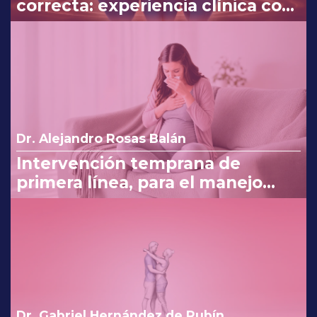
correcta: experiencia clínica con
Myo y D-Chiro-Inositol
Dr. Alejandro Rosas Balán
Intervención temprana de
primera línea, para el manejo
eficaz en náuseas y vómito del
embarazo
Dr. Gabriel Hernández de Rubín