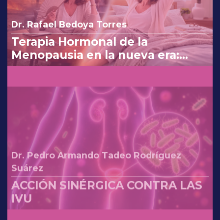
Dr. Rafael Bedoya Torres
Terapia Hormonal de la
Menopausia en la nueva era:
reinterpretando los cambios de
la FDA.
Dr. Pedro Armando Tadeo Rodríguez
Suárez
ACCIÓN SINÉRGICA CONTRA LAS
IVU