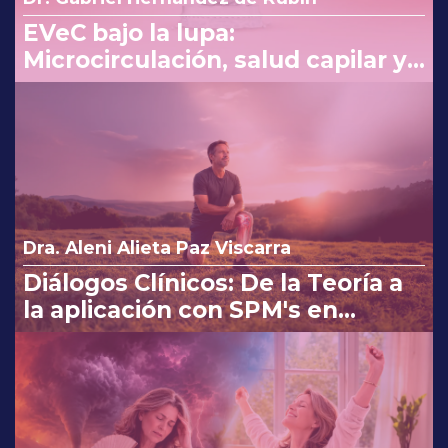
EVeC bajo la lupa:
Microcirculación, salud capilar y
costo beneficio en la consulta
Dra. Aleni Alieta Paz Viscarra
Diálogos Clínicos: De la Teoría a
la aplicación con SPM's en
Osteoartritis