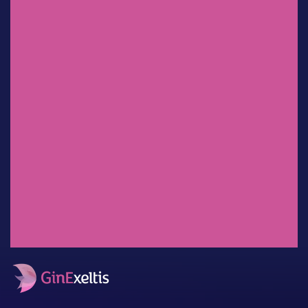
Dr. Sergio Rosales Ortiz
Experiencia clínica en México:
uso de
clindamicina/ketoconazol/lidocaí
na en el tratamiento de
infecciones vaginales.
Dr. Salvador Espino y Sosa
Mioinositol: ¿Factor decisivo en
el desenlace perinatal?