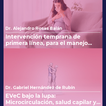
Dr. Alejandro Rosas Balán
Intervención temprana de
primera línea, para el manejo
eficaz en náuseas y vómito del
embarazo
Dr. Gabriel Hernández de Rubín
EVeC bajo la lupa:
Microcirculación, salud capilar y