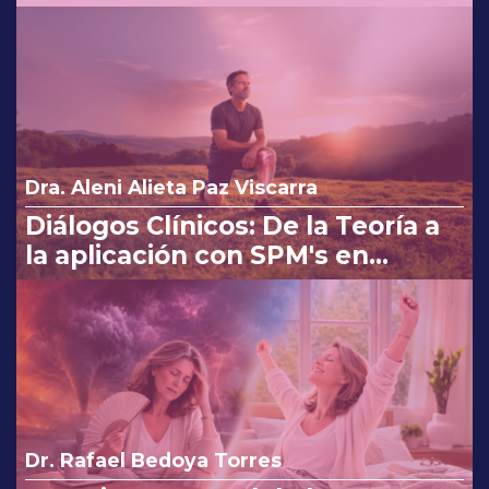
costo beneficio en la consulta
Dra. Aleni Alieta Paz Viscarra
Diálogos Clínicos: De la Teoría a
la aplicación con SPM's en
Osteoartritis
Dr. Rafael Bedoya Torres