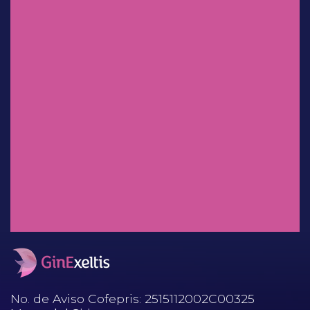
Dr. Sergio Rosales Ortiz
Experiencia clínica en México:
uso de
clindamicina/ketoconazol/lidocaí
na en el tratamiento de
infecciones vaginales.
Dr. Salvador Espino y Sosa
Mioinositol: ¿Factor decisivo en
el desenlace perinatal?
No. de Aviso Cofepris: 2515112002C00325