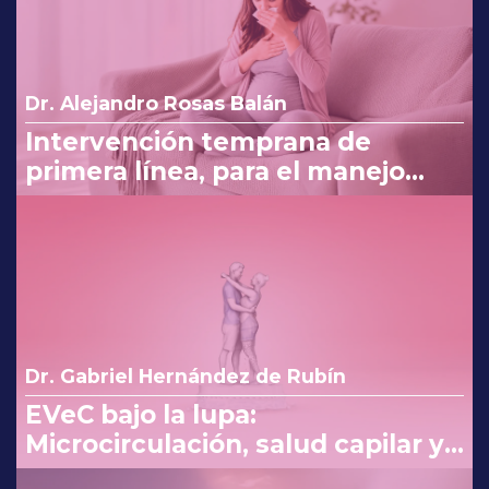
Dr. Alejandro Rosas Balán
Intervención temprana de
primera línea, para el manejo
eficaz en náuseas y vómito del
embarazo
Dr. Gabriel Hernández de Rubín
EVeC bajo la lupa:
Microcirculación, salud capilar y
costo beneficio en la consulta