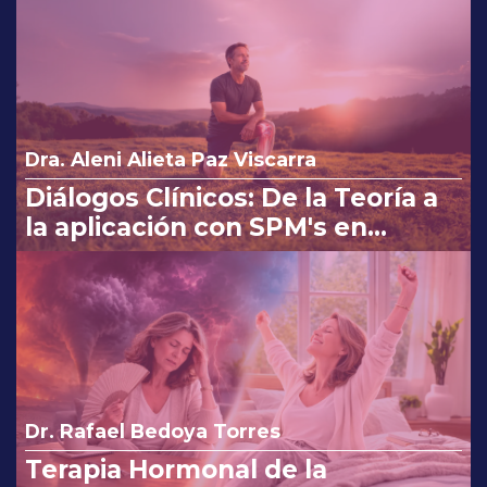
Dra. Aleni Alieta Paz Viscarra
Diálogos Clínicos: De la Teoría a
la aplicación con SPM's en
Osteoartritis
Dr. Rafael Bedoya Torres
Terapia Hormonal de la