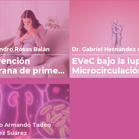
andro Rosas Balán
Dr. Gabriel Hernández 
vención
EVeC bajo la lu
ana de primera
Microcirculació
, para el manejo
salud capilar y
z en náuseas y
beneficio en la
o del embarazo
consulta
ro Armando Tadeo
ez Suárez
Dr. Sergio Rosales Orti
ÓN SINÉRGICA
Experiencia clí