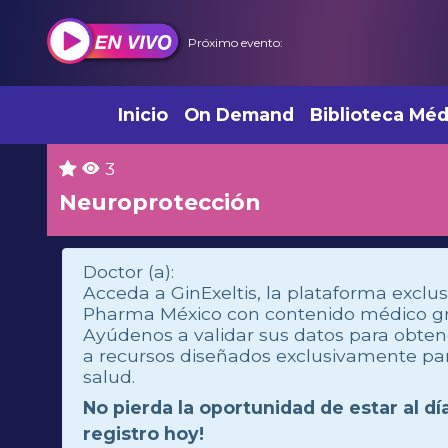
Próximo evento:
Inicio
On Demand
Biblioteca Méd
3
Neuroprotección
Doctor (a):
Acceda a GinExeltis, la plataforma exclus
Pharma México con contenido médico grat
Ayúdenos a validar sus datos para obte
a recursos diseñados exclusivamente par
salud.
No pierda la oportunidad de estar al dí
registro hoy!