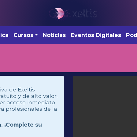
ica
Cursos
Noticias
Eventos Digitales
Pod
iva de Exeltis
uito y de alto valor.
ner acceso inmediato
a profesionales de la
a. ¡Complete su