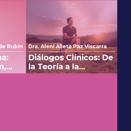
de Rubín
Dra. Aleni Alieta Paz Viscarra
pa:
Diálogos Clínicos: De
n,
la Teoría a la
 costo
aplicación con SPM's
en Osteoartritis
z
Dr. Salvador Espino y Sosa
nica