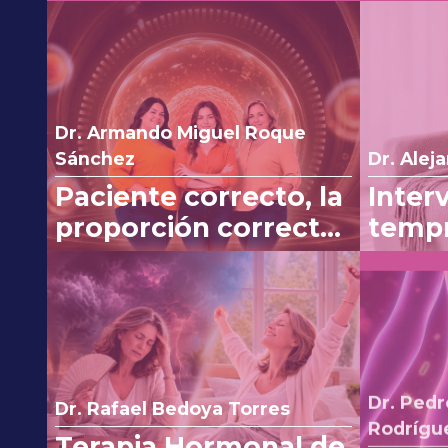
Dr. Armando Miguel Roque
Sánchez
Dr. Alej
Paciente correcto, la
Inter
proporción correcta:
tempr
experiencia clínica
línea
con Myo y D-Chiro-
efica
Inositol
vómit
Dr. Ped
Dr. Rafael Bedoya Torres
Rodrígu
Terapia Hormonal de
ACCI