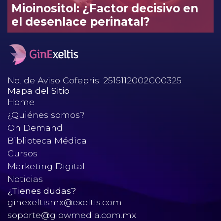
Mioinositol: ¿Factor decisivo en
el desenlace perinatal?
No. de Aviso Cofepris: 2515112002C00325
Mapa del Sitio
Home
¿Quiénes somos?
On Demand
Biblioteca Médica
Cursos
Marketing Digital
Noticias
¿Tienes dudas?
ginexeltismx@exeltis.com
soporte@glowmedia.com.mx