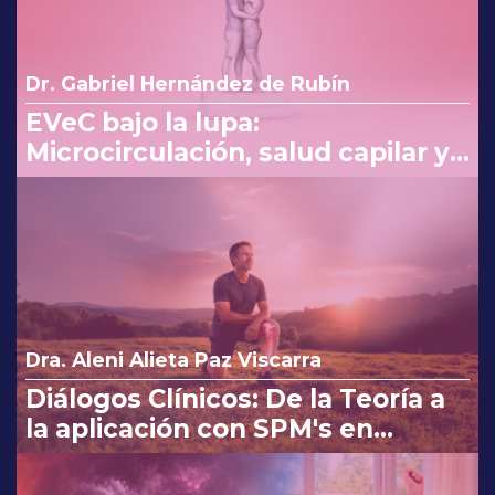
Dr. Gabriel Hernández de Rubín
EVeC bajo la lupa:
Microcirculación, salud capilar y
costo beneficio en la consulta
Dra. Aleni Alieta Paz Viscarra
Diálogos Clínicos: De la Teoría a
la aplicación con SPM's en
Osteoartritis