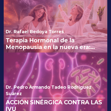
Dr. Rafael Bedoya Torres
Terapia Hormonal de la
Menopausia en la nueva era:
reinterpretando los cambios de
la FDA.
Dr. Pedro Armando Tadeo Rodríguez
Suárez
ACCIÓN SINÉRGICA CONTRA LAS
IVU