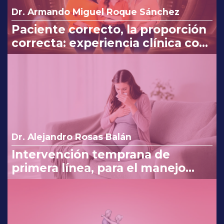
Dr. Armando Miguel Roque Sánchez
Paciente correcto, la proporción
correcta: experiencia clínica con
Myo y D-Chiro-Inositol
Dr. Alejandro Rosas Balán
Intervención temprana de
primera línea, para el manejo
eficaz en náuseas y vómito del
embarazo