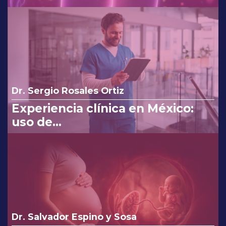
Dr. Sergio Rosales Ortiz
Experiencia clínica en México:
uso de
clindamicina/ketoconazol/lidocaí
na en el tratamiento de
infecciones vaginales.
Dr. Salvador Espino y Sosa