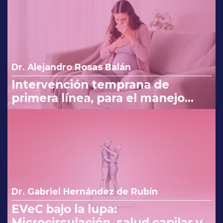
Dr. Alejandro Rosas Balán
Intervención temprana de
primera línea, para el manejo
eficaz en náuseas y vómito del
embarazo
Dr. Gabriel Hernández de Rubín
EVeC bajo la lupa:
Microcirculación, salud capilar y