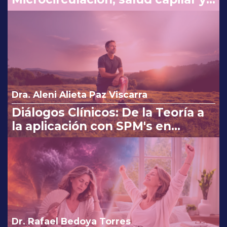
costo beneficio en la consulta
Dra. Aleni Alieta Paz Viscarra
Diálogos Clínicos: De la Teoría a
la aplicación con SPM's en
Osteoartritis
Dr. Rafael Bedoya Torres