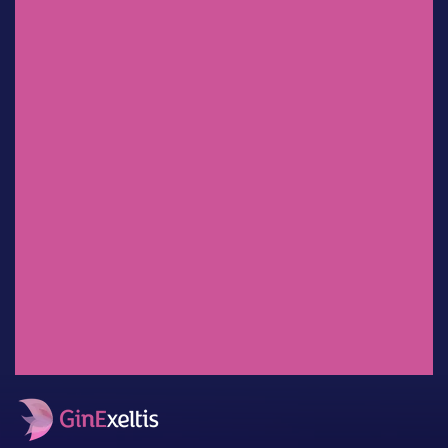
Dr. Sergio Rosales Ortiz
Experiencia clínica en México:
uso de
clindamicina/ketoconazol/lidocaí
na en el tratamiento de
infecciones vaginales.
Dr. Salvador Espino y Sosa
Mioinositol: ¿Factor decisivo en
el desenlace perinatal?