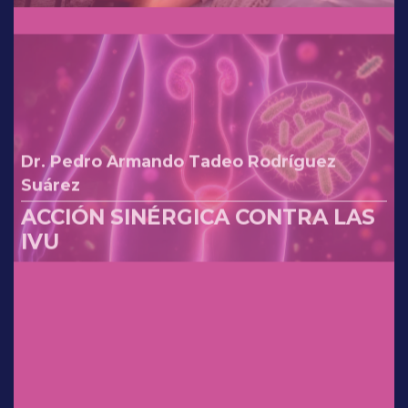
reinterpretando los cambios de
la FDA.
Dr. Pedro Armando Tadeo Rodríguez
Suárez
ACCIÓN SINÉRGICA CONTRA LAS
IVU
Dr. Sergio Rosales Ortiz