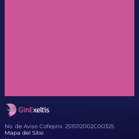
Experiencia clínica en México:
uso de
clindamicina/ketoconazol/lidocaí
na en el tratamiento de
infecciones vaginales.
Dr. Salvador Espino y Sosa
Mioinositol: ¿Factor decisivo en
el desenlace perinatal?
No. de Aviso Cofepris: 2515112002C00325
Mapa del Sitio