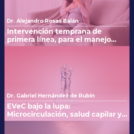
Dr. Alejandro Rosas Balán
Intervención temprana de
primera línea, para el manejo
eficaz en náuseas y vómito del
embarazo
Dr. Gabriel Hernández de Rubín
EVeC bajo la lupa:
Microcirculación, salud capilar y
costo beneficio en la consulta