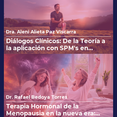
Dra. Aleni Alieta Paz Viscarra
Diálogos Clínicos: De la Teoría a
la aplicación con SPM's en
Osteoartritis
Dr. Rafael Bedoya Torres
Terapia Hormonal de la
Menopausia en la nueva era: