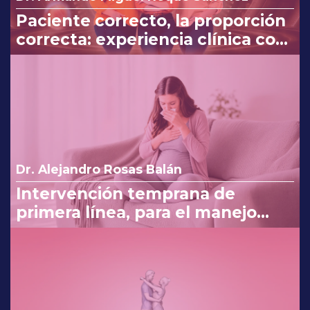
Paciente correcto, la proporción
correcta: experiencia clínica con
Myo y D-Chiro-Inositol
Dr. Alejandro Rosas Balán
Intervención temprana de
primera línea, para el manejo
eficaz en náuseas y vómito del
embarazo