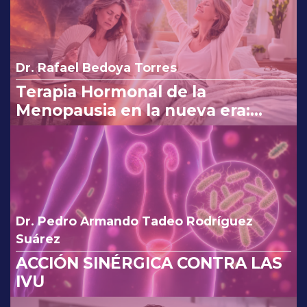
Dr. Rafael Bedoya Torres
Terapia Hormonal de la
Menopausia en la nueva era:
reinterpretando los cambios de
la FDA.
Dr. Pedro Armando Tadeo Rodríguez
Suárez
ACCIÓN SINÉRGICA CONTRA LAS
IVU