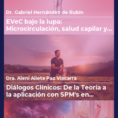
Dr. Gabriel Hernández de Rubín
EVeC bajo la lupa:
Microcirculación, salud capilar y
costo beneficio en la consulta
Dra. Aleni Alieta Paz Viscarra
Diálogos Clínicos: De la Teoría a
la aplicación con SPM's en
Osteoartritis