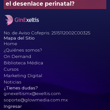
el desenlace perinatal?
No. de Aviso Cofepris: 2515112002C00325
Mapa del Sitio
Home
¿Quiénes somos?
On Demand
Biblioteca Médica
Cursos
Marketing Digital
Noticias
¿Tienes dudas?
ginexeltismx@exeltis.com
soporte@glowmedia.com.mx
Ingresar