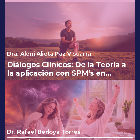
costo beneficio en la consulta
Dra. Aleni Alieta Paz Viscarra
Diálogos Clínicos: De la Teoría a
la aplicación con SPM's en
Osteoartritis
Dr. Rafael Bedoya Torres