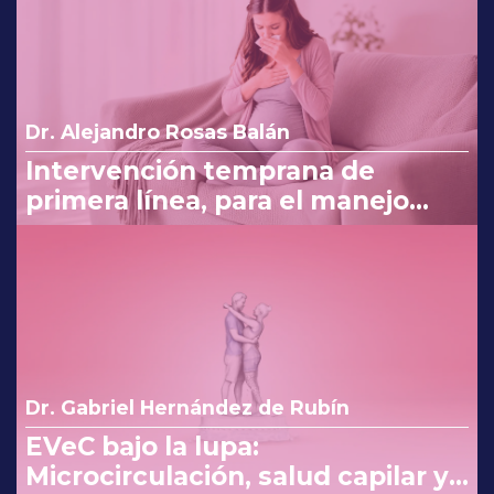
Dr. Alejandro Rosas Balán
Intervención temprana de
primera línea, para el manejo
eficaz en náuseas y vómito del
embarazo
Dr. Gabriel Hernández de Rubín
EVeC bajo la lupa:
Microcirculación, salud capilar y