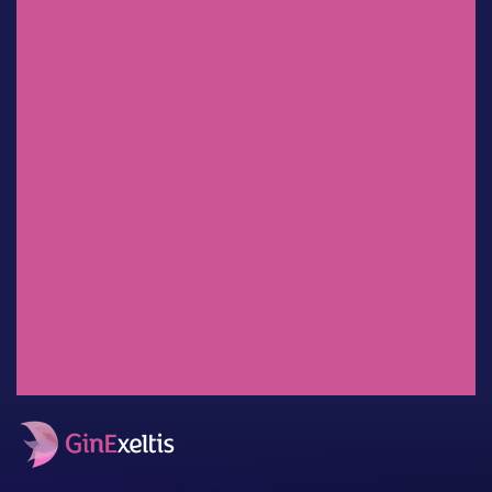
Dr. Sergio Rosales Ortiz
Experiencia clínica en México:
uso de
clindamicina/ketoconazol/lidocaí
na en el tratamiento de
infecciones vaginales.
Dr. Salvador Espino y Sosa
Mioinositol: ¿Factor decisivo en
el desenlace perinatal?