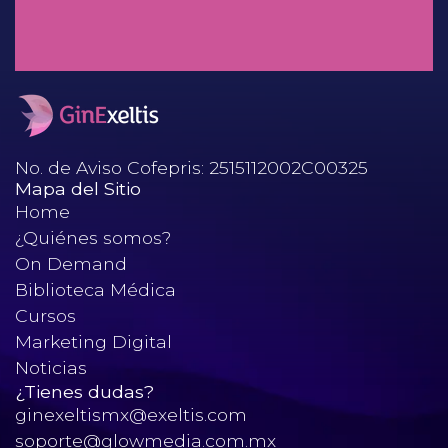
Mioinositol: ¿Factor decisivo en
el desenlace perinatal?
No. de Aviso Cofepris: 2515112002C00325
Mapa del Sitio
Home
¿Quiénes somos?
On Demand
Biblioteca Médica
Cursos
Marketing Digital
Noticias
¿Tienes dudas?
ginexeltismx@exeltis.com
soporte@glowmedia.com.mx