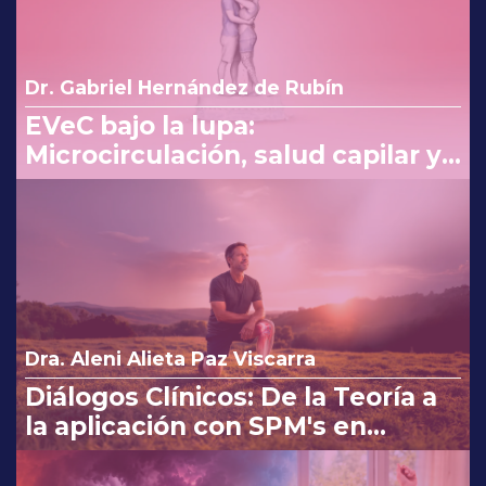
Dr. Gabriel Hernández de Rubín
EVeC bajo la lupa:
Microcirculación, salud capilar y
costo beneficio en la consulta
Dra. Aleni Alieta Paz Viscarra
Diálogos Clínicos: De la Teoría a
la aplicación con SPM's en
Osteoartritis