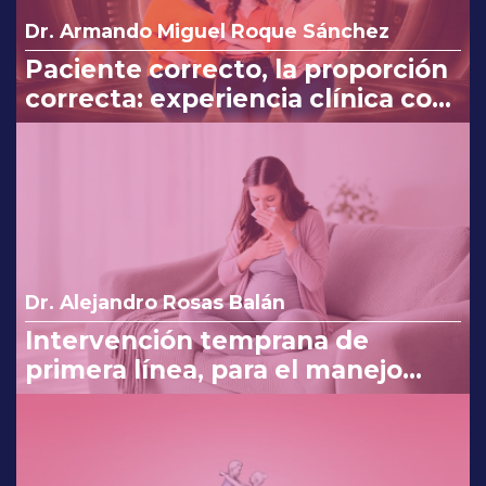
Dr. Armando Miguel Roque Sánchez
Paciente correcto, la proporción
correcta: experiencia clínica con
Myo y D-Chiro-Inositol
Dr. Alejandro Rosas Balán
Intervención temprana de
primera línea, para el manejo
eficaz en náuseas y vómito del
embarazo