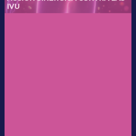
Dr. Sergio Rosales Ortiz
Experiencia clínica en México:
uso de
clindamicina/ketoconazol/lidocaí
na en el tratamiento de
infecciones vaginales.
Dr. Salvador Espino y Sosa