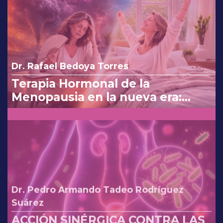
Dr. Rafael Bedoya Torres
Terapia Hormonal de la
Menopausia en la nueva era:
reinterpretando los cambios de
la FDA.
Dr. Pedro Armando Tadeo Rodríguez
Suárez
ACCIÓN SINÉRGICA CONTRA LAS
IVU