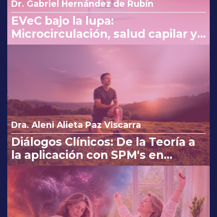
Dr. Gabriel Hernández de Rubín
EVeC bajo la lupa:
Microcirculación, salud capilar y
costo beneficio en la consulta
Dra. Aleni Alieta Paz Viscarra
Diálogos Clínicos: De la Teoría a
la aplicación con SPM's en
Osteoartritis