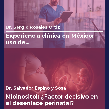
Dr. Sergio Rosales Ortiz
Experiencia clínica en México:
uso de
clindamicina/ketoconazol/lidocaí
na en el tratamiento de
infecciones vaginales.
Dr. Salvador Espino y Sosa
Mioinositol: ¿Factor decisivo en
el desenlace perinatal?