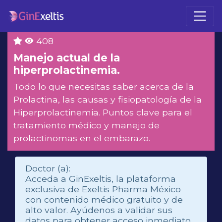
408
Manejo actual de la
hiperprolactinemia.
Todo lo que necesitas saber acerca de la
Prolactina, las causas y fisiopatología de la
Hiperprolactinemia. Puntos clave para el
tratamiento médico y manejo de
prolactinomas en el embarazo.
Doctor (a):
Acceda a GinExeltis, la plataforma
exclusiva de Exeltis Pharma México
con contenido médico gratuito y de
alto valor. Ayúdenos a validar sus
datos para obtener acceso inmediato