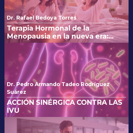
Dr. Rafael Bedoya Torres
Terapia Hormonal de la
Menopausia en la nueva era:
reinterpretando los cambios de
la FDA.
Dr. Pedro Armando Tadeo Rodríguez
Suárez
ACCIÓN SINÉRGICA CONTRA LAS
IVU