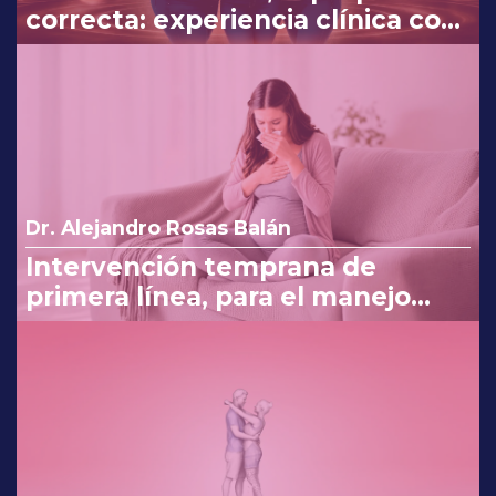
correcta: experiencia clínica con
Myo y D-Chiro-Inositol
Dr. Alejandro Rosas Balán
Intervención temprana de
primera línea, para el manejo
eficaz en náuseas y vómito del
embarazo