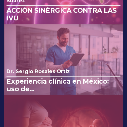
Suárez
ACCIÓN SINÉRGICA CONTRA LAS
IVU
Dr. Sergio Rosales Ortiz
Experiencia clínica en México:
uso de
clindamicina/ketoconazol/lidocaí
na en el tratamiento de
infecciones vaginales.