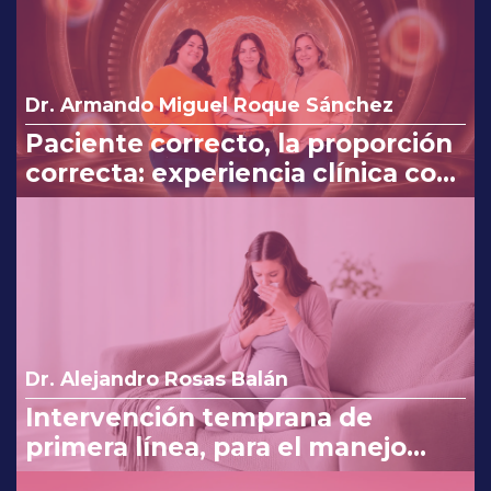
Dr. Armando Miguel Roque Sánchez
Paciente correcto, la proporción
correcta: experiencia clínica con
Myo y D-Chiro-Inositol
Dr. Alejandro Rosas Balán
Intervención temprana de
primera línea, para el manejo
eficaz en náuseas y vómito del