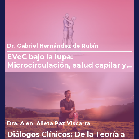
embarazo
Dr. Gabriel Hernández de Rubín
EVeC bajo la lupa:
Microcirculación, salud capilar y
costo beneficio en la consulta
Dra. Aleni Alieta Paz Viscarra
Diálogos Clínicos: De la Teoría a