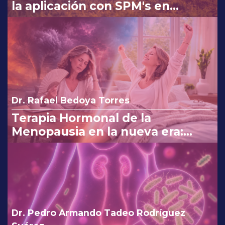
la aplicación con SPM's en
Osteoartritis
Dr. Rafael Bedoya Torres
Terapia Hormonal de la
Menopausia en la nueva era:
reinterpretando los cambios de
la FDA.
Dr. Pedro Armando Tadeo Rodríguez