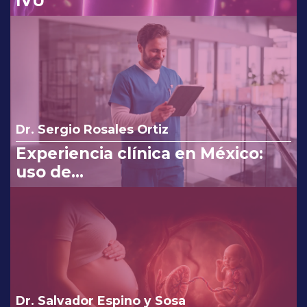
IVU
Dr. Sergio Rosales Ortiz
Experiencia clínica en México:
uso de
clindamicina/ketoconazol/lidocaí
na en el tratamiento de
infecciones vaginales.
Dr. Salvador Espino y Sosa