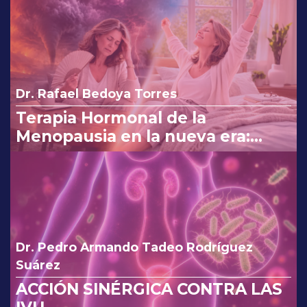
Dr. Rafael Bedoya Torres
Terapia Hormonal de la
Menopausia en la nueva era:
reinterpretando los cambios de
la FDA.
Dr. Pedro Armando Tadeo Rodríguez
Suárez
ACCIÓN SINÉRGICA CONTRA LAS