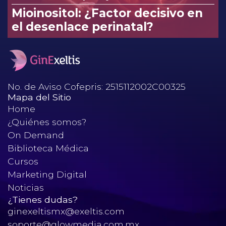
Mioinositol: ¿Factor decisivo en
el desenlace perinatal?
No. de Aviso Cofepris: 2515112002C00325
Mapa del Sitio
Home
¿Quiénes somos?
On Demand
Biblioteca Médica
Cursos
Marketing Digital
Noticias
¿Tienes dudas?
ginexeltismx@exeltis.com
soporte@glowmedia.com.mx