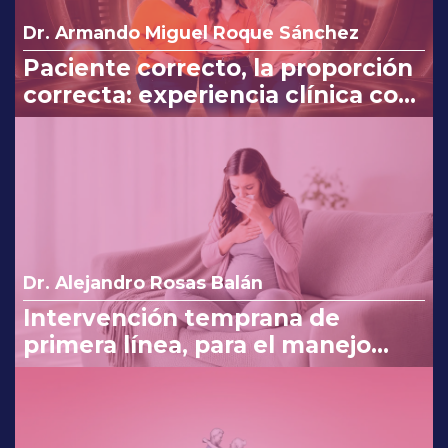
Dr. Armando Miguel Roque Sánchez
Paciente correcto, la proporción
correcta: experiencia clínica con
Myo y D-Chiro-Inositol
Dr. Alejandro Rosas Balán
Intervención temprana de
primera línea, para el manejo
eficaz en náuseas y vómito del
embarazo