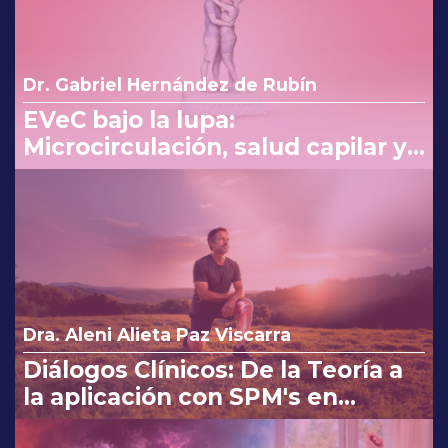
Dr. Gabriel Hernández de Rubín
EVeC bajo la lupa:
Microcirculación, salud capilar y
costo beneficio en la consulta
Dra. Aleni Alieta Paz Viscarra
Diálogos Clínicos: De la Teoría a
la aplicación con SPM's en
Osteoartritis