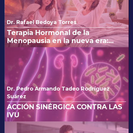
Dr. Rafael Bedoya Torres
Terapia Hormonal de la
Menopausia en la nueva era:
reinterpretando los cambios de
la FDA.
Dr. Pedro Armando Tadeo Rodríguez
Suárez
ACCIÓN SINÉRGICA CONTRA LAS
IVU