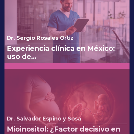
Dr. Sergio Rosales Ortiz
Experiencia clínica en México:
uso de
clindamicina/ketoconazol/lidocaí
na en el tratamiento de
infecciones vaginales.
Dr. Salvador Espino y Sosa
Mioinositol: ¿Factor decisivo en
el desenlace perinatal?