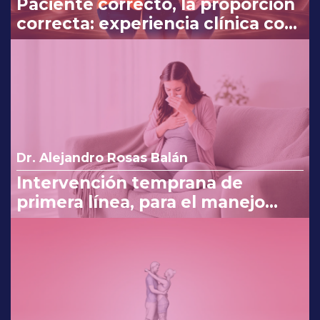
Paciente correcto, la proporción
correcta: experiencia clínica con
Myo y D-Chiro-Inositol
Dr. Alejandro Rosas Balán
Intervención temprana de
primera línea, para el manejo
eficaz en náuseas y vómito del
embarazo