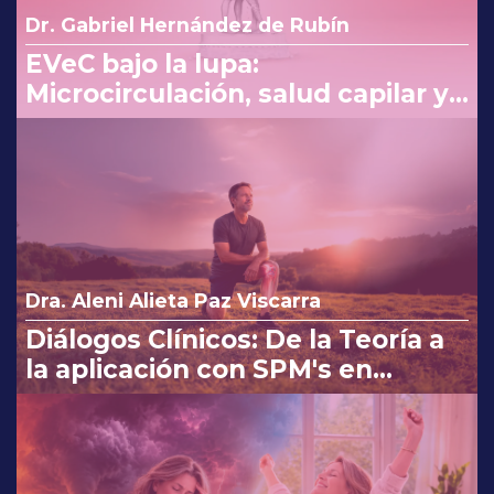
Dr. Gabriel Hernández de Rubín
EVeC bajo la lupa:
Microcirculación, salud capilar y
costo beneficio en la consulta
Dra. Aleni Alieta Paz Viscarra
Diálogos Clínicos: De la Teoría a
la aplicación con SPM's en
Osteoartritis