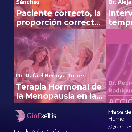
Sánchez
Dr. Alej
Paciente correcto, la
Inter
proporción correcta:
tempr
experiencia clínica
línea
con Myo y D-Chiro-
efica
Inositol
vómit
Dr. Ped
Dr. Rafael Bedoya Torres
Rodrígu
Terapia Hormonal de
ACCI
la Menopausia en la
CONT
nueva era:
Mapa del 
reinterpretando los
Home
cambios de la FDA.
¿Quiéne
No. de Aviso Cofepris: