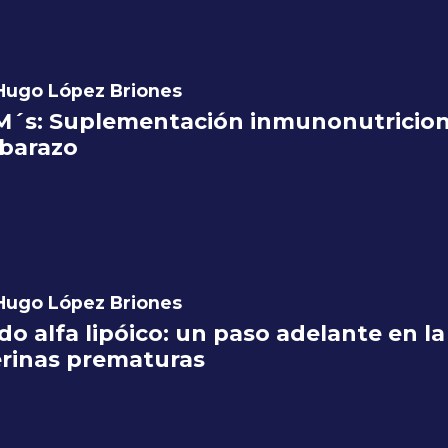
 Hugo López Briones
´s: Suplementación inmunonutriciona
barazo
 Hugo López Briones
do alfa lipóico: un paso adelante en l
rinas prematuras