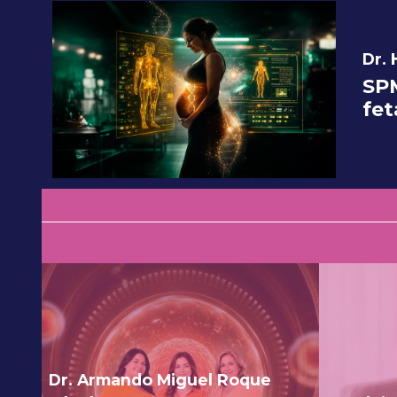
Dr.
SPM
fet
Dr. Armando Miguel Roque