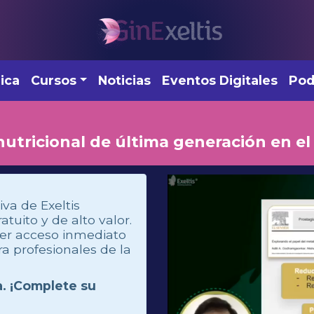
ica
Cursos
Noticias
Eventos Digitales
Pod
tricional de última generación en e
iva de Exeltis
uito y de alto valor.
ner acceso inmediato
a profesionales de la
a. ¡Complete su