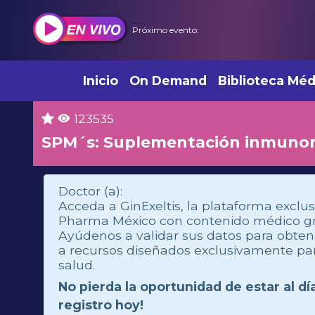
Próximo evento:
Inicio
On Demand
Biblioteca Méd
123535
SPM´s: Suplementación inmunonu
Doctor (a):
Acceda a GinExeltis, la plataforma exclus
Pharma México con contenido médico grat
Ayúdenos a validar sus datos para obte
a recursos diseñados exclusivamente par
salud.
No pierda la oportunidad de estar al dí
registro hoy!