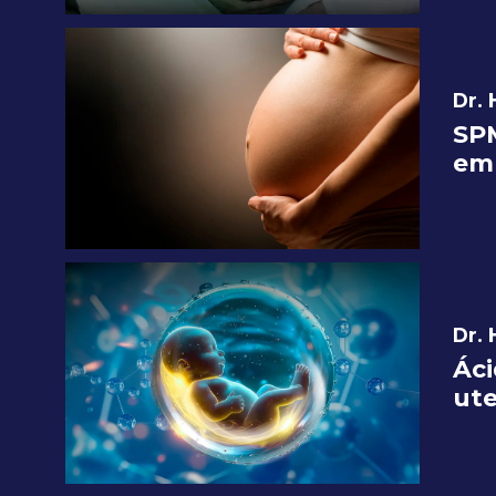
Dr.
SPM
em
Dr.
Áci
ute