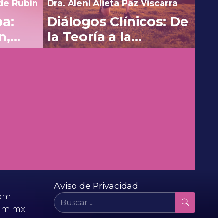
de Rubín
Dra. Aleni Alieta Paz Viscarra
pa:
Diálogos Clínicos: De
n,
la Teoría a la
 costo
aplicación con SPM's
en Osteoartritis
z
Dr. Salvador Espino y Sosa
nica
Mioinositol: ¿Factor
 de
decisivo en el
etoco
desenlace perinatal?
 en el
Aviso de Privacidad
com
om.mx