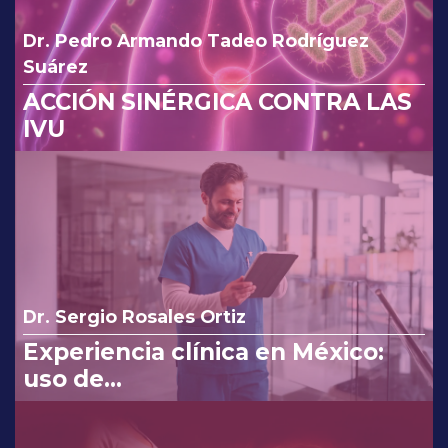
Dr. Pedro Armando Tadeo Rodríguez
Suárez
ACCIÓN SINÉRGICA CONTRA LAS
IVU
Dr. Sergio Rosales Ortiz
Experiencia clínica en México:
uso de
clindamicina/ketoconazol/lidocaí
na en el tratamiento de