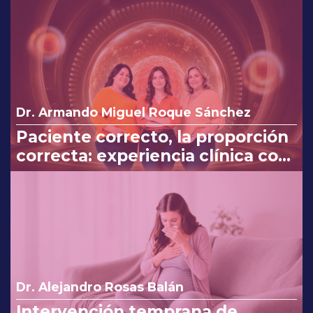
Dr. Armando Miguel Roque Sánchez
Paciente correcto, la proporción
correcta: experiencia clínica con
Myo y D-Chiro-Inositol
Dr. Alejandro Rosas Balán
Intervención temprana de