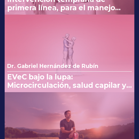
primera línea, para el manejo
eficaz en náuseas y vómito del
embarazo
Dr. Gabriel Hernández de Rubín
EVeC bajo la lupa:
Microcirculación, salud capilar y
costo beneficio en la consulta