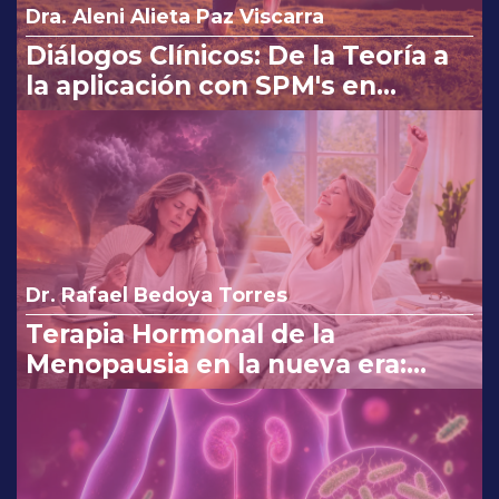
Dra. Aleni Alieta Paz Viscarra
Diálogos Clínicos: De la Teoría a
la aplicación con SPM's en
Osteoartritis
Dr. Rafael Bedoya Torres
Terapia Hormonal de la
Menopausia en la nueva era:
reinterpretando los cambios de
la FDA.