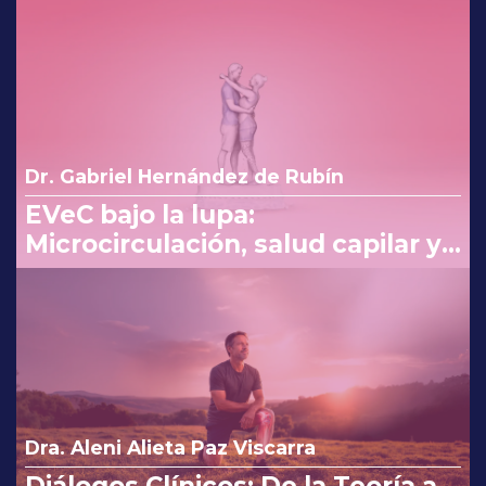
eficaz en náuseas y vómito del
embarazo
Dr. Gabriel Hernández de Rubín
EVeC bajo la lupa:
Microcirculación, salud capilar y
costo beneficio en la consulta
Dra. Aleni Alieta Paz Viscarra