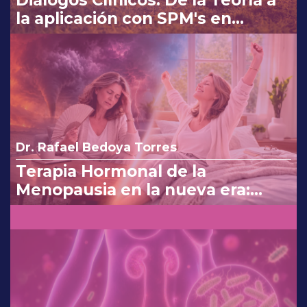
Diálogos Clínicos: De la Teoría a
la aplicación con SPM's en
Osteoartritis
Dr. Rafael Bedoya Torres
Terapia Hormonal de la
Menopausia en la nueva era:
reinterpretando los cambios de
la FDA.
Dr. Pedro Armando Tadeo Rodríguez