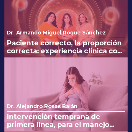
Dr. Armando Miguel Roque Sánchez
Paciente correcto, la proporción
correcta: experiencia clínica con
Myo y D-Chiro-Inositol
Dr. Alejandro Rosas Balán
Intervención temprana de
primera línea, para el manejo