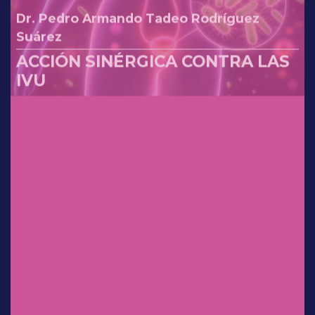
Suárez
ACCIÓN SINÉRGICA CONTRA LAS
IVU
Dr. Sergio Rosales Ortiz
Experiencia clínica en México:
uso de
clindamicina/ketoconazol/lidocaí
na en el tratamiento de
infecciones vaginales.