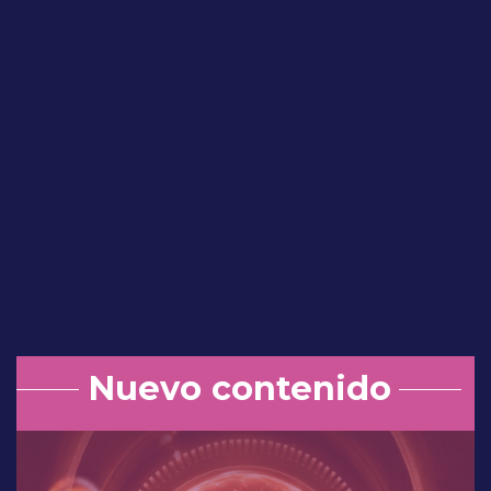
Dra. Mónica Yazmín Olavarría Guadarrama
Mesa de discusión: Experiencia en
usos terapéuticos con Dienogest 2
mg / EE 20 µg de liberación
prolongada.
Nuevo contenido