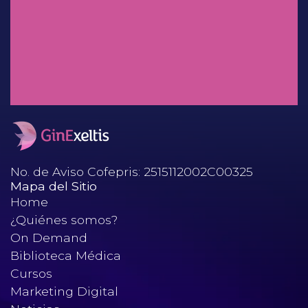
Dr. Salvador Espino y Sosa
Mioinositol: ¿Factor decisivo en
el desenlace perinatal?
No. de Aviso Cofepris: 2515112002C00325
Mapa del Sitio
Home
¿Quiénes somos?
On Demand
Biblioteca Médica
Cursos
Marketing Digital