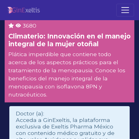
3680
Climaterio: Innovación en el manejo
integral de la mujer otoñal
Plática imperdible que contiene todo
acerca de los aspectos prácticos para el
tratamiento de la menopausia. Conoce los
beneficios del manejo integral de la
menopausia con isoflavona 8PN y
nutracéuticos.
Doctor (a):
Acceda a GinExeltis, la plataforma
exclusiva de Exeltis Pharma México
con contenido médico gratuito y de