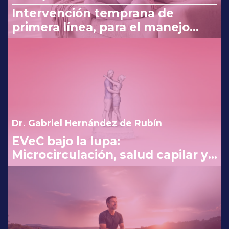
Intervención temprana de
primera línea, para el manejo
eficaz en náuseas y vómito del
embarazo
Dr. Gabriel Hernández de Rubín
EVeC bajo la lupa:
Microcirculación, salud capilar y
costo beneficio en la consulta