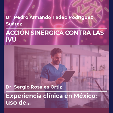
Dr. Pedro Armando Tadeo Rodríguez
Suárez
ACCIÓN SINÉRGICA CONTRA LAS
IVU
Dr. Sergio Rosales Ortiz
Experiencia clínica en México:
uso de
clindamicina/ketoconazol/lidocaí