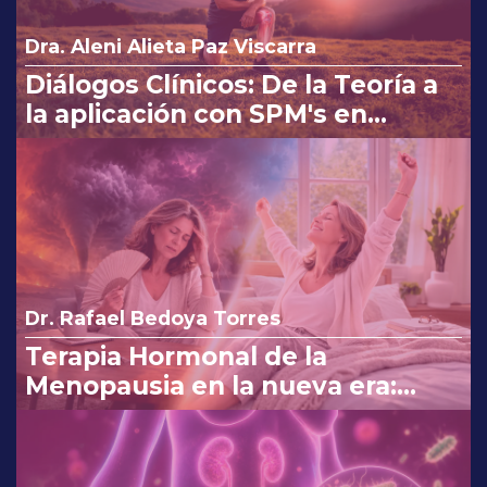
Dra. Aleni Alieta Paz Viscarra
Diálogos Clínicos: De la Teoría a
la aplicación con SPM's en
Osteoartritis
Dr. Rafael Bedoya Torres
Terapia Hormonal de la
Menopausia en la nueva era:
reinterpretando los cambios de
la FDA.