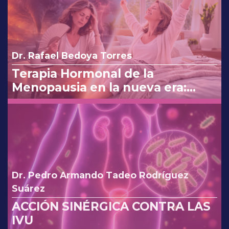
Dr. Rafael Bedoya Torres
Terapia Hormonal de la
Menopausia en la nueva era:
reinterpretando los cambios de
la FDA.
Dr. Pedro Armando Tadeo Rodríguez
Suárez
ACCIÓN SINÉRGICA CONTRA LAS
IVU