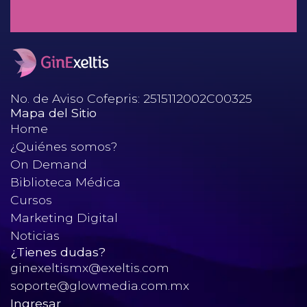
el desenlace perinatal?
No. de Aviso Cofepris: 2515112002C00325
Mapa del Sitio
Home
¿Quiénes somos?
On Demand
Biblioteca Médica
Cursos
Marketing Digital
Noticias
¿Tienes dudas?
ginexeltismx@exeltis.com
soporte@glowmedia.com.mx
Ingresar