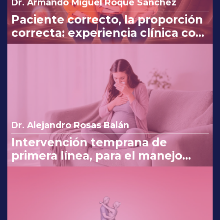
Dr. Armando Miguel Roque Sánchez
Paciente correcto, la proporción
correcta: experiencia clínica con
Myo y D-Chiro-Inositol
Dr. Alejandro Rosas Balán
Intervención temprana de
primera línea, para el manejo
eficaz en náuseas y vómito del
embarazo