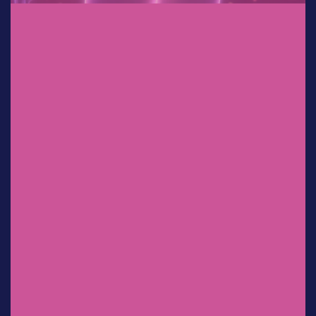
Dr. Sergio Rosales Ortiz
Experiencia clínica en México:
uso de
clindamicina/ketoconazol/lidocaí
na en el tratamiento de
infecciones vaginales.
Dr. Salvador Espino y Sosa
Mioinositol: ¿Factor decisivo en