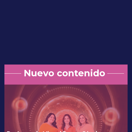
Dra. Mónica Yazmín Olavarría Guadarrama
Mesa de discusión: Experiencia en
usos terapéuticos con Dienogest 2
mg / EE 20 µg de liberación
prolongada.
Nuevo contenido