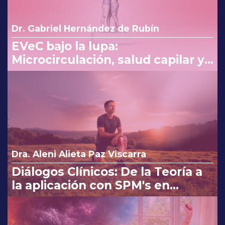
Dr. Gabriel Hernández de Rubín
EVeC bajo la lupa:
Microcirculación, salud capilar y
costo beneficio en la consulta
Dra. Aleni Alieta Paz Viscarra
Diálogos Clínicos: De la Teoría a
la aplicación con SPM's en
Osteoartritis