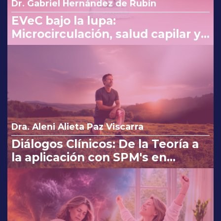
Dr. Gabriel Hernández de Rubín
EVeC bajo la lupa:
Microcirculación, salud capilar y
costo beneficio en la consulta
Dra. Aleni Alieta Paz Viscarra
Diálogos Clínicos: De la Teoría a
la aplicación con SPM's en
Osteoartritis