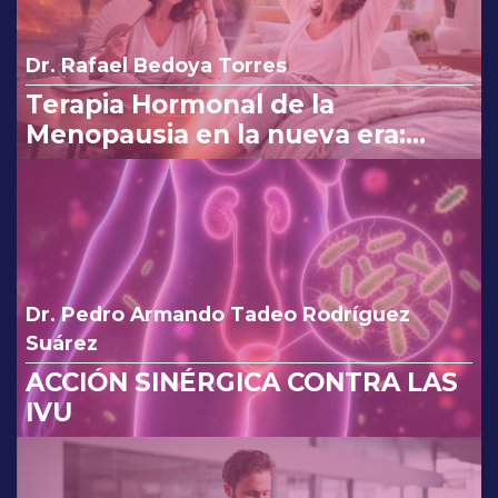
Dr. Rafael Bedoya Torres
Terapia Hormonal de la
Menopausia en la nueva era:
reinterpretando los cambios de
la FDA.
Dr. Pedro Armando Tadeo Rodríguez
Suárez
ACCIÓN SINÉRGICA CONTRA LAS
IVU