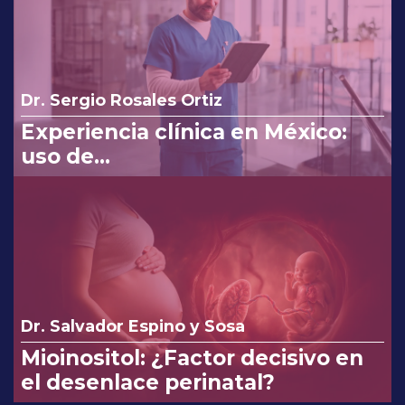
Dr. Sergio Rosales Ortiz
Experiencia clínica en México:
uso de
clindamicina/ketoconazol/lidocaí
na en el tratamiento de
infecciones vaginales.
Dr. Salvador Espino y Sosa
Mioinositol: ¿Factor decisivo en
el desenlace perinatal?