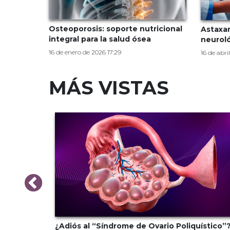
Osteoporosis: soporte nutricional
Astaxa
integral para la salud ósea
neurol
16 de enero de 2026 17:29
16 de abril
MÁS VISTAS
monal al
¿Adiós al “Síndrome de Ovario Poliquístico”?