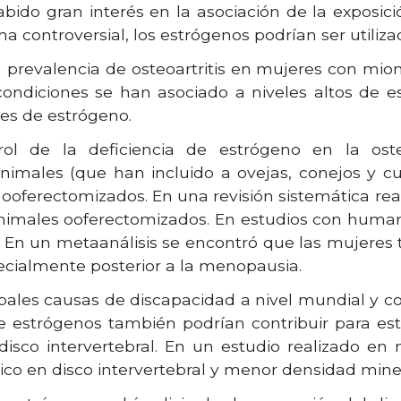
o gran interés en la asociación de la exposición
a controversial, los estrógenos podrían ser utilizado
a prevalencia de osteoartritis en mujeres con miom
ondiciones se han asociado a niveles altos de est
les de estrógeno.
l de la deficiencia de estrógeno en la osteoa
nimales (que han incluido a ovejas, conejos y c
 ooferectomizados. En una revisión sistemática re
n animales ooferectomizados. En estudios con huma
is. En un metaanálisis se encontró que las mujeres
ecialmente posterior a la menopausia.
ncipales causas de discapacidad a nivel mundial y 
e estrógenos también podrían contribuir para es
l disco intervertebral. En un estudio realizado en
ico en disco intervertebral y menor densidad mine