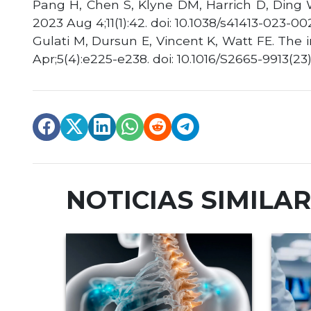
Pang H, Chen S, Klyne DM, Harrich D, Ding W
2023 Aug 4;11(1):42. doi: 10.1038/s41413-023
Gulati M, Dursun E, Vincent K, Watt FE. The
Apr;5(4):e225-e238. doi: 10.1016/S2665-9913(2
NOTICIAS SIMILA