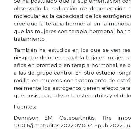
Se ha postulado que la suplementación con e
observado la reducción de degeneración del
molecular es la capacidad de los estrógenos p
cree que la terapia hormonal en la menopausi
que las mujeres con terapia hormonal han t
tratamiento.
También ha estudios en los que se ven resu
riesgo de dolor en espalda baja en mujeres
años en promedio en terapia hormonal, se o
a las de grupo control. En otro estudio lon
rodilla en mujeres con tratamiento de estró
realmente los estrógenos tienen efecto tera
qué dosis, para aliviar la osteoartritis y el do
Fuentes:
Dennison EM. Osteoarthritis: The impo
10.1016/j.maturitas.2022.07.002. Epub 2022 Jul