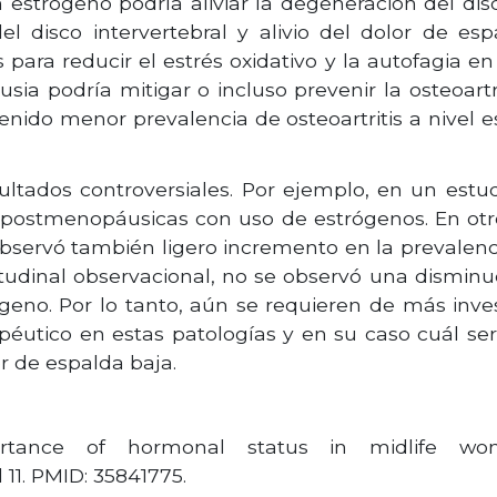
strógeno podría aliviar la degeneración del disc
 disco intervertebral y alivio del dolor de esp
ara reducir el estrés oxidativo y la autofagia en 
a podría mitigar o incluso prevenir la osteoartri
enido menor prevalencia de osteoartritis a nivel 
ltados controversiales. Por ejemplo, en un estu
 postmenopáusicas con uso de estrógenos. En otro
bservó también ligero incremento en la prevalenc
gitudinal observacional, no se observó una disminu
geno. Por lo tanto, aún se requieren de más inves
péutico en estas patologías y en su caso cuál se
lor de espalda baja.
rtance of hormonal status in midlife wome
 11. PMID: 35841775.