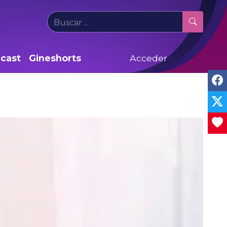
cast
Gineshorts
Acceder