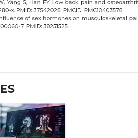
, Yang S, Han FY. Low back pain and osteoarthriti
-00280-x. PMID: 37542028; PMCID: PMC10403578.
 influence of sex hormones on musculoskeletal pai
3)00060-7. PMID: 38251525.
RES