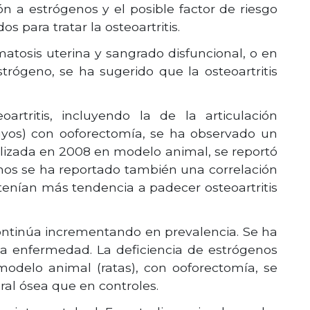
 a estrógenos y el posible factor de riesgo
s para tratar la osteoartritis.
atosis uterina y sangrado disfuncional, o en
rógeno, se ha sugerido que la osteoartritis
rtritis, incluyendo la de la articulación
uyos) con ooforectomía, se ha observado un
alizada en 2008 en modelo animal, se reportó
nos se ha reportado también una correlación
 tenían más tendencia a padecer osteoartritis
continúa incrementando en prevalencia. Se ha
ta enfermedad. La deficiencia de estrógenos
 modelo animal (ratas), con ooforectomía, se
ral ósea que en controles.