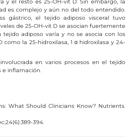
y el resto es 25-OH-vit D. Sin embargo, la
dad es complejo y aún no del todo entendido.
gástrico, el tejido adiposo visceral tuvo
veles de 25-OH-vit D se asocian fuertemente
tejido adiposo varía y no se asocia con los
como la 25-hidroxilasa, 1 α hidroxilasa y 24-
nvolucrada en varios procesos en el tejido
 e inflamación.
s: What Should Clinicians Know? Nutrients.
c;24(6):389-394.