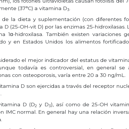
 nm), los fotones ultravioletas causan fotólisis de
amente (37°C) a vitamina D
.
3
de la dieta y suplementación (con diferentes f
a D (25-OH-vit D) por las enzimas 25-hidroxilasas. L
 1α-hidroxilasa. También existen variaciones ge
do y en Estados Unidos los alimentos fortificado
nsiderado el mejor indicador del estatus de vitam
nque todavía es controversial, en general se 
as con osteoporosis, varía entre 20 a 30 ng/mL.
itamina D son ejercidas a través del receptor nucl
.
vitamina D (D
y D
), así como de 25-OH vitami
2
3
 IMC normal. En general hay una relación inversa
.