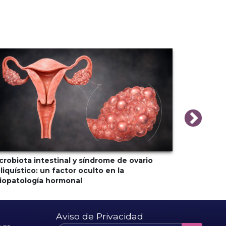
crobiota intestinal y síndrome de ovario
Transición
liquístico: un factor oculto en la
cerebro —
siopatología hormonal
de la salu
Aviso de Privacidad