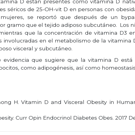
amina D están presentes como vitamina D nativa 
les séricos de 25-OH-vit D en personas con obesi
mujeres, se reportó que después de un bypass 
gramo que el tejido adiposo subcutáneo. Los ni
 mientras que la concentración de vitamina D3 en 
 involucradas en el metabolismo de la vitamina D 
iposo visceral y subcutáneo.
 evidencia que sugiere que la vitamina D está i
ipocitos, como adipogénesis, así como homeostasis
hong H. Vitamin D and Visceral Obesity in Human
besity. Curr Opin Endocrinol Diabetes Obes. 2017 De