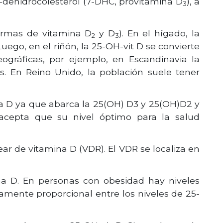
l 7-dehidrocolesterol (7-DHC, provitamina D
), a
3
ormas de vitamina D
y D
). En el hígado, la
2
3
uego, en el riñón, la 25-OH-vit D se convierte
ográficas, por ejemplo, en Escandinavia la
s. En Reino Unido, la población suele tener
ina D ya que abarca la 25(OH) D3 y 25(OH)D2 y
acepta que su nivel óptimo para la salud
ear de vitamina D (VDR). El VDR se localiza en
na D. En personas con obesidad hay niveles
mente proporcional entre los niveles de 25-