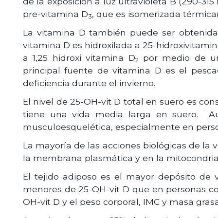
de la exposición a luz ultravioleta B (290-315
pre-vitamina D
, que es isomerizada térmic
3
La vitamina D también puede ser obtenida 
vitamina D es hidroxilada a 25-hidroxivitamin
a 1,25 hidroxi vitamina D
por medio de una
2
principal fuente de vitamina D es el pesca
deficiencia durante el invierno.
El nivel de 25-OH-vit D total en suero es co
tiene una vida media larga en suero. Au
musculoesquelética, especialmente en person
La mayoría de las acciones biológicas de la v
la membrana plasmática y en la mitocondria
El tejido adiposo es el mayor depósito de 
menores de 25-OH-vit D que en personas con
OH-vit D y el peso corporal, IMC y masa grasa